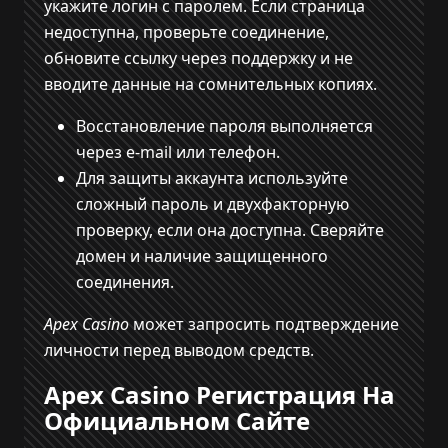
укажите логин с паролем. Если страница
недоступна, проверьте соединение,
обновите ссылку через поддержку и не
вводите данные на сомнительных копиях.
Восстановление пароля выполняется
через e-mail или телефон.
Для защиты аккаунта используйте
сложный пароль и двухфакторную
проверку, если она доступна. Сверяйте
домен и наличие защищенного
соединения.
Apex Casino
может запросить подтверждение
личности перед выводом средств.
Apex Casino Регистрация На
Официальном Сайте