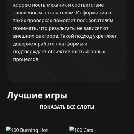
корректность механик и соответствие
заявленным показателям. Информация о
таких проверках помогает пользователям
понимать, что результаты не зависят от
внешних факторов. Такой подход укрепляет
доверие к работе платформы и
подтверждает объективность игровых
процессов.
Лучшие игры
ПОКАЗАТЬ ВСЕ СЛОТЫ