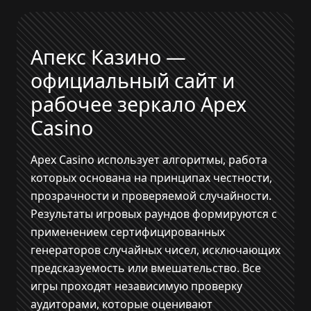
Апекс Казино —
официальный сайт и
рабочее зеркало Apex
Casino
Apex Casino использует алгоритмы, работа
которых основана на принципах честности,
прозрачности и проверяемой случайности.
Результаты игровых раундов формируются с
применением сертифицированных
генераторов случайных чисел, исключающих
предсказуемость или вмешательство. Все
игры проходят независимую проверку
аудиторами, которые оценивают